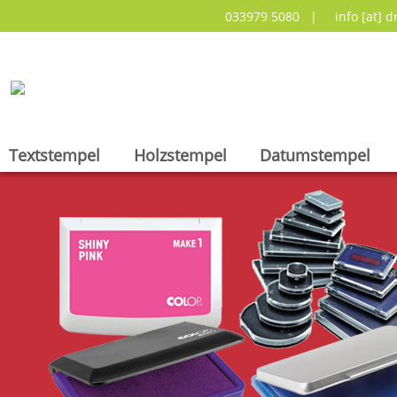
033979 5080 |
info [at] 
Textstempel
Holzstempel
Datumstempel