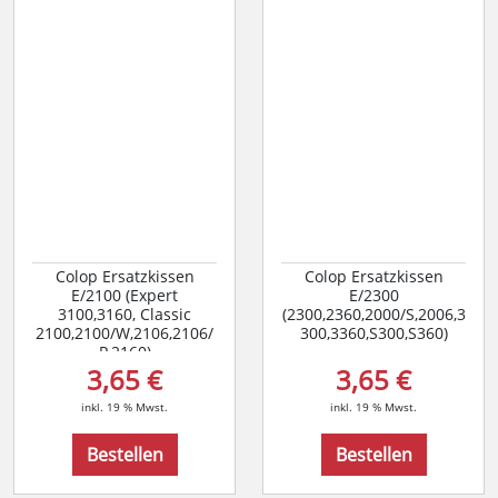
Colop Ersatzkissen
Colop Ersatzkissen
E/2100 (Expert
E/2300
3100,3160, Classic
(2300,2360,2000/S,2006,3
2100,2100/W,2106,2106/
300,3360,S300,S360)
P,2160)
3,65 €
3,65 €
inkl. 19 % Mwst.
inkl. 19 % Mwst.
Bestellen
Bestellen