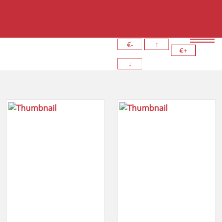
€-
↑
€+
↓