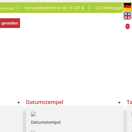
|
Versandkostenfrei ab 117,81 € |
2-3 Werktage
tsabhängig)
 gestalten
0
Datumstempel
T
Datumstempel