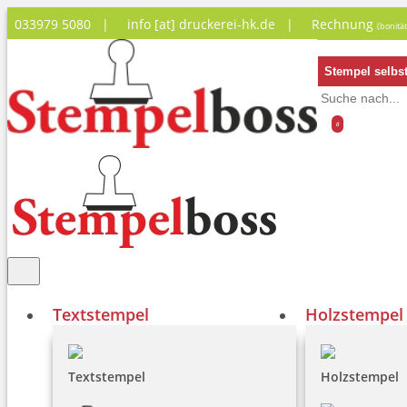
033979 5080 |
info [at] druckerei-hk.de
|
Rechnung
(bonitä
Stempel selbst
0
Textstempel
Holzstempel
Textstempel
Holzstempel