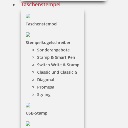
Taschenstempel
11,75 €
Taschenstempel
inkl. 19 % Mwst.
Stempelkugelschreiber
Jetzt gestalten
Sonderangebote
Stamp & Smart Pen
Switch Write & Stamp
Classic und Classic G
Diagonal
Promesa
Osterstempel 04 Holz Frohe Ostern mit Ranke
Styling
USB-Stamp
7,95 €