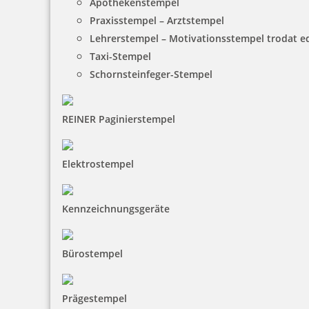
Apothekenstempel
Praxisstempel – Arztstempel
14,80 €
Lehrerstempel – Motivationsstempel trodat 
Taxi-Stempel
inkl. 19 % Mwst.
Schornsteinfeger-Stempel
Jetzt gestalten
REINER Paginierstempel
Elektrostempel
Osterstempel 01 Holz Motiv frohe Ostern
Kennzeichnungsgeräte
Bürostempel
10,85 €
Prägestempel
inkl. 19 % Mwst.