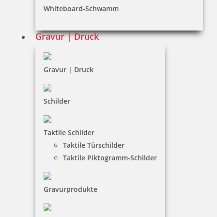
Whiteboard-Schwamm
inkl. 19 % Mwst.
Jetzt gestalten
Gravur | Druck
Gravur | Druck
Osterstempel 12 Holz Motiv Frühlingsbunte Ostergrüße
Schilder
Taktile Schilder
Taktile Türschilder
11,75 €
Taktile Piktogramm-Schilder
inkl. 19 % Mwst.
Jetzt gestalten
Gravurprodukte