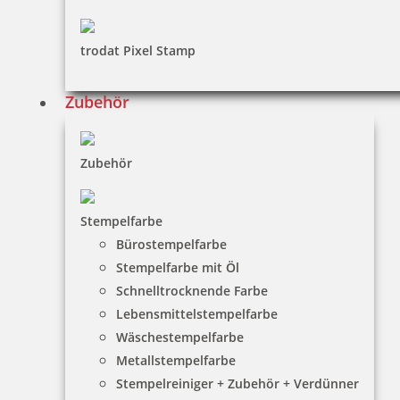
trodat Pixel Stamp
Osterstempel 03 Holz Motiv Osternest
Zubehör
10,85 €
Zubehör
inkl. 19 % Mwst.
Stempelfarbe
Jetzt gestalten
Bürostempelfarbe
Stempelfarbe mit Öl
Schnelltrocknende Farbe
Lebensmittelstempelfarbe
Wäschestempelfarbe
Metallstempelfarbe
Osterstempel 05 Holz Osterpause
Stempelreiniger + Zubehör + Verdünner