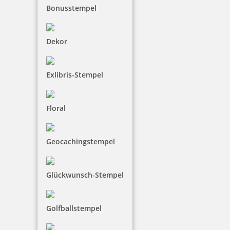
Bonusstempel
Dekor
Runder Osterstempel 24 Holz Vogel mit Blume
Exlibris-Stempel
Floral
14,80 €
inkl. 19 % Mwst.
Geocachingstempel
Jetzt gestalten
Glückwunsch-Stempel
Golfballstempel