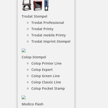
NACH WUNSCHSTEMPEL FILTERN
Trodat Stempel
Trodat Professional
Trodat Printy
€-
↑
Trodat mobile Printy
€+
↓
Trodat Imprint-Stempel
27 Artikel in der Kategorie
Colop-Stempel
Colop Printer Line
Colop Expert
Colop Green Line
Colop Classic Line
Colop Pocket Stamp
Runder Osterstempel 25 Holz Frühlingsgrüße
Modico Flash