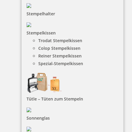
Stempelhalter
10,85 €
Stempelkissen
inkl. 19 % Mwst.
Trodat Stempelkissen
Jetzt gestalten
Colop Stempelkissen
Reiner Stempelkissen
Spezial-Stempelkissen
Osterstempel 06 Holz Motiv Osterei Frohe Ostern
Tütle – Tüten zum Stempeln
Sonnenglas
9,35 €