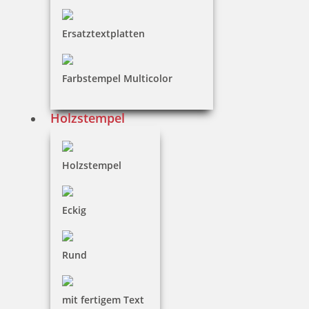
Ersatztextplatten
14,80 €
inkl. 19 % Mwst.
Farbstempel Multicolor
Jetzt gestalten
Holzstempel
Holzstempel
Osterstempel 26 Holz Frohe Ostern mit großem Osterei
Eckig
Rund
11,75 €
mit fertigem Text