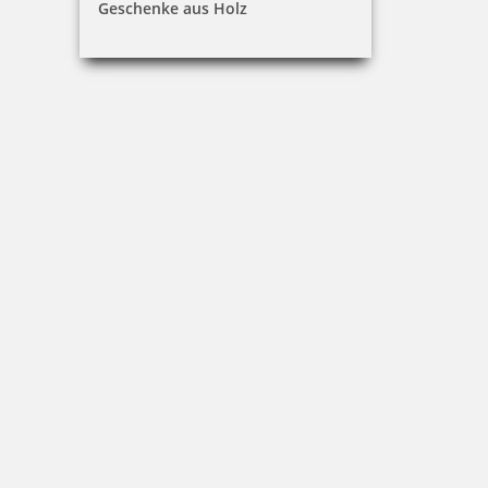
Geschenke aus Holz
Osterstempel 13 Holz Motiv Kleines Osterküken im Ei
11,75 €
inkl. 19 % Mwst.
Jetzt gestalten
Osterstempel 14 Holz Motiv Hase Langohr