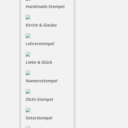
Osterstempel 10 Holz Motiv Ostergrüße
Handmade-Stempel
Kirche & Glaube
10,85 €
Lehrerstempel
inkl. 19 % Mwst.
Jetzt gestalten
Liebe & Glück
Namensstempel
Olchi-Stempel
Osterstempel 09 Holz Motiv Hasenpost
Osterstempel