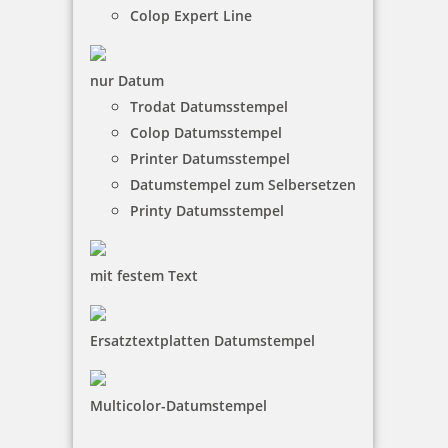
Colop Expert Line
nur Datum
Osterstempel 07 Holz Frohe Ostern
Trodat Datumsstempel
Colop Datumsstempel
Printer Datumsstempel
Datumstempel zum Selbersetzen
8,70 €
Printy Datumsstempel
inkl. 19 % Mwst.
Jetzt gestalten
mit festem Text
Ersatztextplatten Datumstempel
Multicolor-Datumstempel
Osterstempel 08 Holz Motiv Osterhase