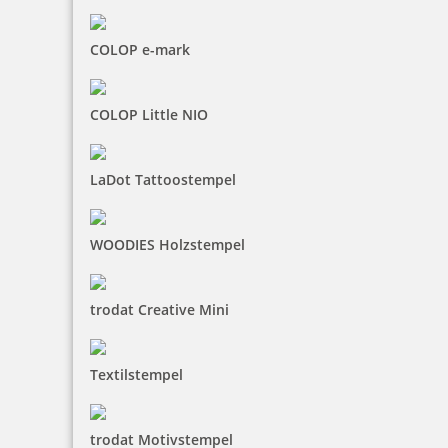
Jetzt gestalten
COLOP e-mark
COLOP Little NIO
Osterstempel 02 Holz Kleiner Ostergruß
LaDot Tattoostempel
WOODIES Holzstempel
10,85 €
trodat Creative Mini
inkl. 19 % Mwst.
Jetzt gestalten
Textilstempel
trodat Motivstempel