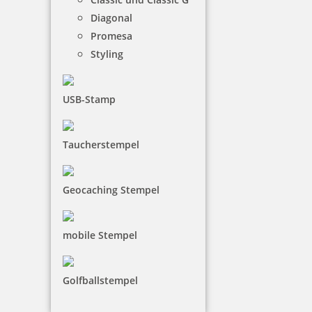
Diagonal
101,95 €
Promesa
Styling
inkl. 19 % Mwst.
Jetzt gestalten
USB-Stamp
Taucherstempel
Trodat Printy 4750/L1 4.0 Datumstempel EINGEGANGEN 39 x
Geocaching Stempel
22mm
mobile Stempel
32,90 €
Golfballstempel
inkl. 19 % Mwst.