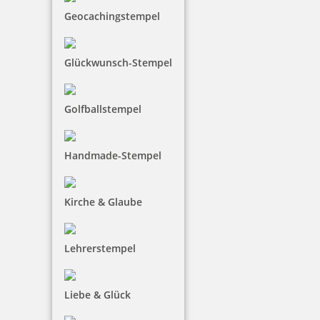
Geocachingstempel
Trodat Printy 4750/L2 4.0 Datumstempel BEZAHLT 39 x 22 mm
Glückwunsch-Stempel
Golfballstempel
32,90 €
Handmade-Stempel
inkl. 19 % Mwst.
Bestellen
Kirche & Glaube
Lehrerstempel
Trodat Printy 4750/L7 4.0 Datumstempel GEBUCHT 39 x 22 mm
Liebe & Glück