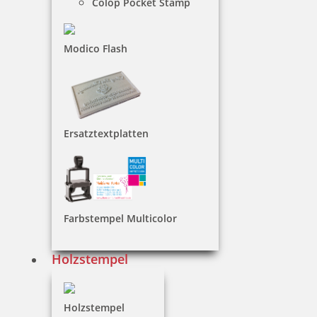
Colop Pocket Stamp
nur Datum
Modico Flash
mit festem Text
Ersatztextplatten
Ersatztextplatten Datumstempel
Farbstempel Multicolor
Holzstempel
Multicolor-Datumstempel
Holzstempel