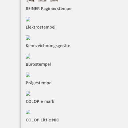
REINER Paginierstempel
inkl. 19 % Mwst.
Jetzt gestalten
Elektrostempel
Kennzeichnungsgeräte
Trodat Printy 4850/L7 Datumstempel GEBUCHT 24 x 4 mm
Bürostempel
Prägestempel
18,00 €
COLOP e-mark
inkl. 19 % Mwst.
Bestellen
COLOP Little NIO