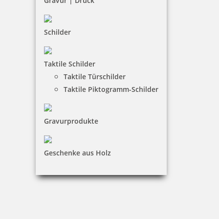
Gravur | Druck
Schilder
Taktile Schilder
Trodat Office Professional Ausfertigung
Taktile Türschilder
Taktile Piktogramm-Schilder
Gravurprodukte
41,50 €
inkl. 19 % Mwst.
Geschenke aus Holz
Bestellen