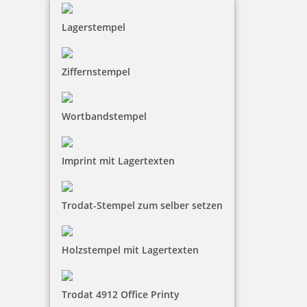
Lagerstempel
Trodat Printy 4750/L22 4.0 Datumstempel GESCANNT 39 x 22
Ziffernstempel
mm
Wortbandstempel
32,90 €
Imprint mit Lagertexten
inkl. 19 % Mwst.
Bestellen
Trodat-Stempel zum selber setzen
Holzstempel mit Lagertexten
Trodat 4912 Office Printy
Trodat Printy 4850/L2 Datumstempel BEZAHLT 24 x 4 mm