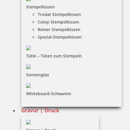
44,80 €
Stempelkissen
Trodat Stempelkissen
inkl. 19 % Mwst.
Colop Stempelkissen
Bestellen
Reiner Stempelkissen
Spezial-Stempelkissen
Tütle – Tüten zum Stempeln
Trodat Professional 5466 Mehrfarbiger Stempel mit
Sonnenglas
Doppeldatum
Whiteboard-Schwamm
142,10 €
Gravur | Druck
inkl. 19 % Mwst.
Jetzt gestalten