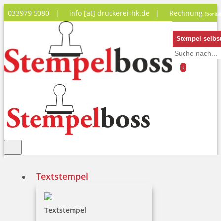
033979 5080 |
info [at] druckerei-hk.de
|
Rechnung
(bonitä
Stempel selbst
0
Textstempel
Datumstempel
Textstempel