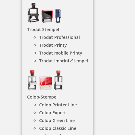
Die Datumsstempel mit Text eignen sind am besten
für Rechnungen, Briefe, Quittungen und vieles
mehr.
Trodat Stempel
Trodat Professional
NACH WUNSCHSTEMPEL FILTERN
Trodat Printy
Trodat mobile Printy
Trodat Imprint-Stempel
€-
↑
€+
↓
Colop-Stempel
DATUMSTEMPEL - KATEGORIEN
Colop Printer Line
Colop Expert
Colop Green Line
mit eigenem Text
Colop Classic Line