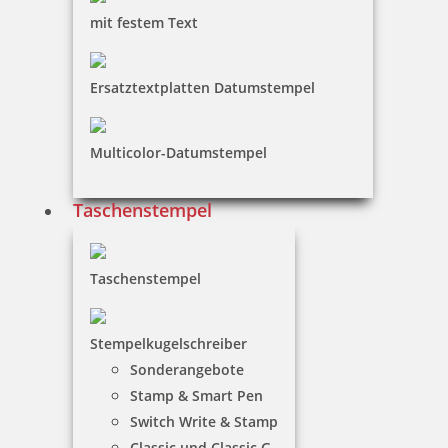
mit festem Text
Trodat Professional 5440 Mehrfarbiger Stempel
Ersatztextplatten Datumstempel
94,15 €
Multicolor-Datumstempel
inkl. 19 % Mwst.
Taschenstempel
Jetzt gestalten
Taschenstempel
Stempelkugelschreiber
Sonderangebote
Trodat Professional 5460 Mehrfarbiger Stempel
Stamp & Smart Pen
Switch Write & Stamp
Classic und Classic G