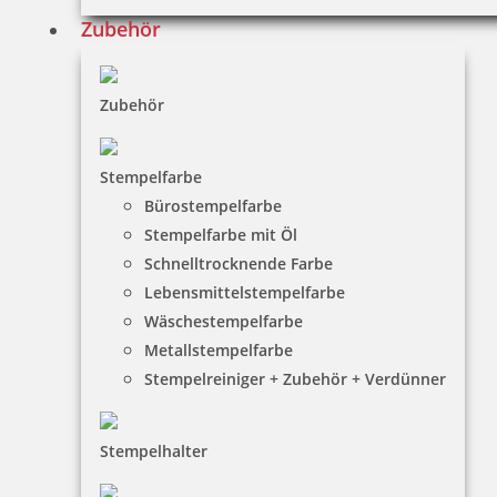
Trodat Printy 4850/L9 Datumstempel GEFAXT 24 x 4 mm
Zubehör
Zubehör
18,00 €
Stempelfarbe
inkl. 19 % Mwst.
Bürostempelfarbe
Bestellen
Stempelfarbe mit Öl
Schnelltrocknende Farbe
Lebensmittelstempelfarbe
Wäschestempelfarbe
Metallstempelfarbe
Stempelreiniger + Zubehör + Verdünner
Trodat Professional 5430/L 4.0 Datumstempel blau/rot mit
Lagertext
Stempelhalter