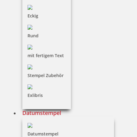
Eckig
78 Artikel in der Kategorie
Rund
mit fertigem Text
Ersatztextplatte für Trodat Professional 5470 / 5474
Stempel Zubehör
Datumstempel
Exlibris
ab 6,78 €
Datumstempel
inkl. 19 % Mwst.
Jetzt gestalten
Datumstempel