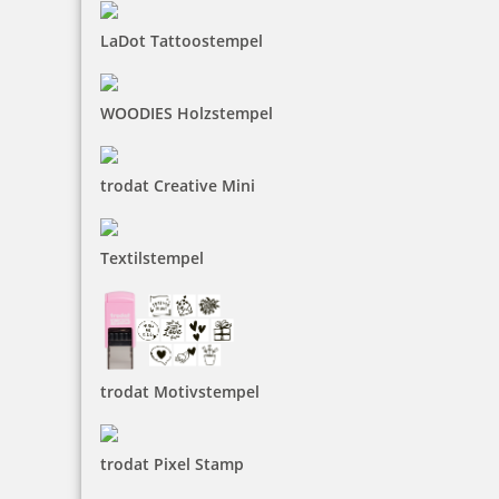
LaDot Tattoostempel
WOODIES Holzstempel
Trodat Professional 54120 mehrfarbiger Stempel MCI, Datum
mittig
trodat Creative Mini
171,60 €
Textilstempel
inkl. 19 % Mwst.
Jetzt gestalten
trodat Motivstempel
trodat Pixel Stamp