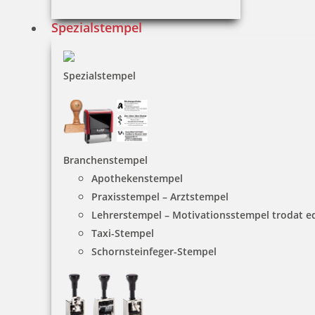
Spezialstempel
18,00 €
Spezialstempel
inkl. 19 % Mwst.
Bestellen
Branchenstempel
Apothekenstempel
Praxisstempel – Arztstempel
Lehrerstempel – Motivationsstempel trodat 
Trodat Professional 54110 Mehrfarbiger Stempel
Taxi-Stempel
Schornsteinfeger-Stempel
163,30 €