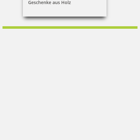
Geschenke aus Holz
Peter Kontny
Wusterhausener Str. 11|16845 Gartow
033979 5080