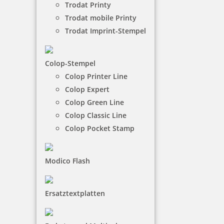
Trodat Printy
Schornsteinfeger und Kaminkehrer finden
Trodat mobile Printy
Anwendung z. B. als Firmenstempel, als Nachweis
über erbrachte Leistungen beim Kehren und
Trodat Imprint-Stempel
Reinigen der Schornsteine oder als Prüfstempel bei
Kontrollen der Feuerungsanlagen u.v.m.
Colop-Stempel
Colop Printer Line
NACH WUNSCHSTEMPEL FILTERN
Colop Expert
Colop Green Line
Colop Classic Line
€-
↑
Colop Pocket Stamp
€+
↓
Modico Flash
4 Artikel in der Kategorie
Ersatztextplatten