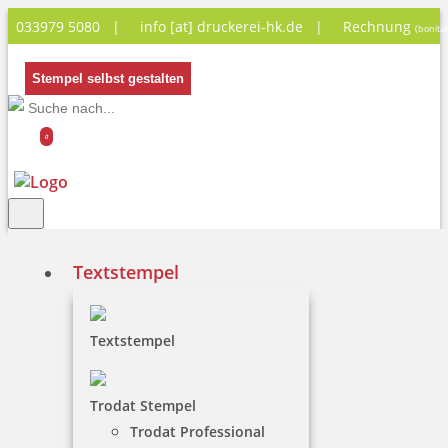
033979 5080 |
info [at] druckerei-hk.de
|
Rechnung
(bonitä
Stempel selbst gestalten
0
Textstempel
Schornsteinfeger-
Textstempel
Stempel
Trodat Stempel
Trodat Professional
Zum Glück gibt’s den Schornsteinfeger! Stempel für