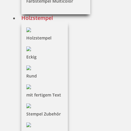
Farbstempel Multicolor
Trodat Printy 4642 Schornsteinfegerstempel rund
Holzstempel
Holzstempel
44,80 €
Eckig
inkl. 19 % Mwst.
Jetzt gestalten
Rund
mit fertigem Text
Stempel Zubehör
Stempel für Schornsteinfeger