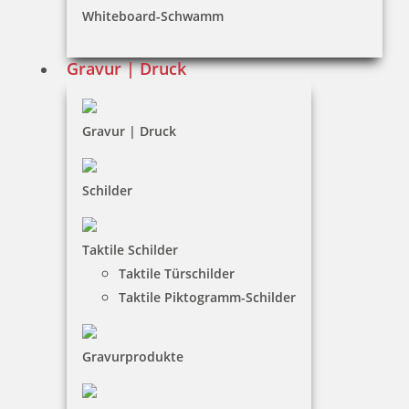
Datenschutz
Whiteboard-Schwamm
AGB
Gravur | Druck
Widerruf
Barrierefreiheit
Gravur | Druck
Vertrag widerrufen
KUNDENBEREICH
Schilder
Mein Konto
Taktile Schilder
Warenkorb
Taktile Türschilder
Taktile Piktogramm-Schilder
Kundenservice
KONTAKT
Gravurprodukte
Stempelboss ist ein Service der DRUCKEREI + WERBUNG,
Hilgenfeldt & Kontny, Inh. Peter Kontny