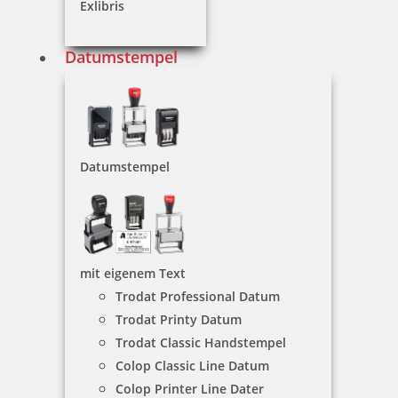
Exlibris
29,20 €
Datumstempel
inkl. 19 % Mwst.
Jetzt gestalten
Datumstempel
Trodat Printy Schornsteinfeger-Stempel 46 x 17 mm
mit eigenem Text
Trodat Professional Datum
Trodat Printy Datum
Trodat Classic Handstempel
23,70 €
Colop Classic Line Datum
Colop Printer Line Dater