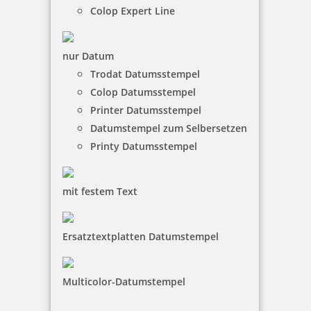
inkl. 19 % Mwst.
Colop Expert Line
Jetzt gestalten
nur Datum
Trodat Datumsstempel
Colop Datumsstempel
Printer Datumsstempel
Datumstempel zum Selbersetzen
Holzstempel rund für Schornsteinfeger - Viel Glück
Printy Datumsstempel
mit festem Text
26,60 €
Ersatztextplatten Datumstempel
inkl. 19 % Mwst.
Jetzt gestalten
Multicolor-Datumstempel
Zum Glück gibt’s den Schornsteinfeger! Stempel für