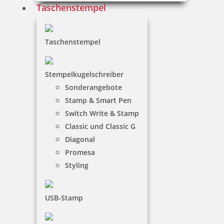
Taschenstempel
Schornsteinfeger und Kaminkehrer finden
Anwendung z. B. als Firmenstempel, als Nachweis
über erbrachte Leistungen beim Kehren und
Reinigen der Schornsteine oder als Prüfstempel bei
Taschenstempel
Kontrollen der Feuerungsanlagen u.v.m.
Stempelkugelschreiber
Sonderangebote
Stamp & Smart Pen
Switch Write & Stamp
Classic und Classic G
Diagonal
Promesa
Styling
USB-Stamp