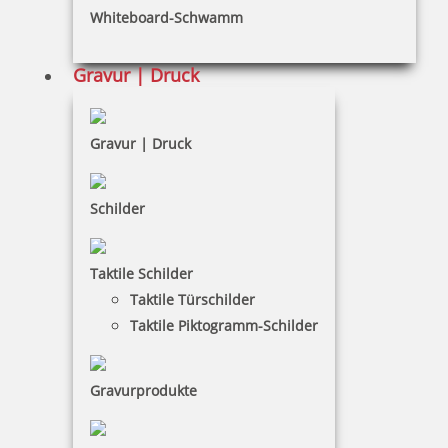
Datenschutz
Whiteboard-Schwamm
AGB
Gravur | Druck
Widerruf
Barrierefreiheit
Gravur | Druck
Vertrag widerrufen
KUNDENBEREICH
Schilder
Mein Konto
Taktile Schilder
Warenkorb
Taktile Türschilder
Taktile Piktogramm-Schilder
Kundenservice
KONTAKT
Gravurprodukte
Stempelboss ist ein Service der DRUCKEREI + WERBUNG,
Hilgenfeldt & Kontny, Inh. Peter Kontny