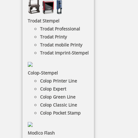
härtesten Bedingungen stand, zum Beispiel einen
Dauereinsatz in Poststellen und Materiallagern.
Trodat Stempel
Trodat Professional
NACH WUNSCHSTEMPEL FILTERN
Trodat Printy
Trodat mobile Printy
Trodat Imprint-Stempel
€-
↑
€+
↓
Colop-Stempel
Colop Printer Line
7 Artikel in der Kategorie
Colop Expert
Colop Green Line
Colop Classic Line
Colop Pocket Stamp
Modico Flash
Colop Expert Line 3100 Textstempel 41x24 mm