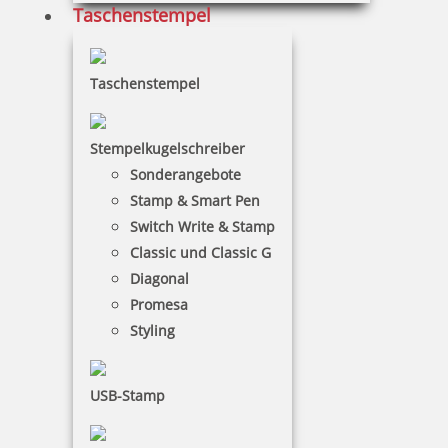
Taschenstempel
Colop Expert Line 3700 Textstempel 79x34 mm
Taschenstempel
69,35 €
Stempelkugelschreiber
Sonderangebote
inkl. 19 % Mwst.
Stamp & Smart Pen
Jetzt gestalten
Switch Write & Stamp
Classic und Classic G
Diagonal
Promesa
Styling
Colop Expert Line 3800 Textstempel 68x49 mm
USB-Stamp