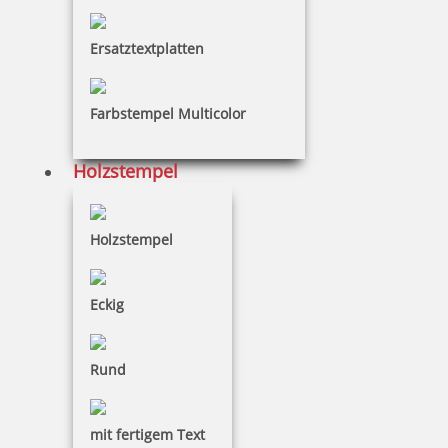
Ersatztextplatten
49,60 €
Farbstempel Multicolor
inkl. 19 % Mwst.
Holzstempel
Jetzt gestalten
Holzstempel
Eckig
Colop Expert Line 3400 Textstempel 58x27 mm
Rund
mit fertigem Text
64,90 €