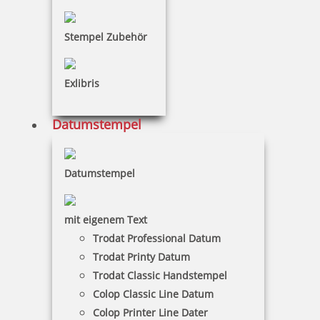
inkl. 19 % Mwst.
Stempel Zubehör
Jetzt gestalten
Exlibris
Datumstempel
Colop Expert Line 3300 Textstempel 45x30 mm
Datumstempel
mit eigenem Text
Trodat Professional Datum
56,50 €
Trodat Printy Datum
Trodat Classic Handstempel
inkl. 19 % Mwst.
Colop Classic Line Datum
Jetzt gestalten
Colop Printer Line Dater