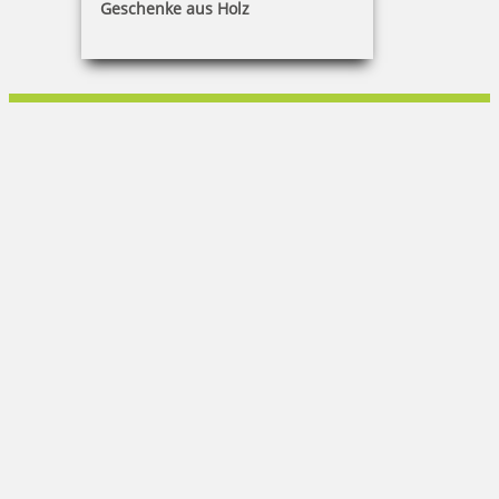
Geschenke aus Holz
Peter Kontny
Wusterhausener Str. 11|16845 Gartow
033979 5080