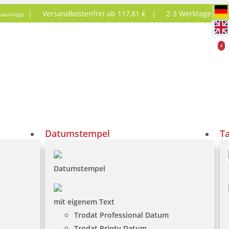
|
Versandkostenfrei ab 117,81 € |
2-3 Werktage
tsabhängig)
0
Datumstempel
T
Datumstempel
mit eigenem Text
Trodat Professional Datum
Trodat Printy Datum