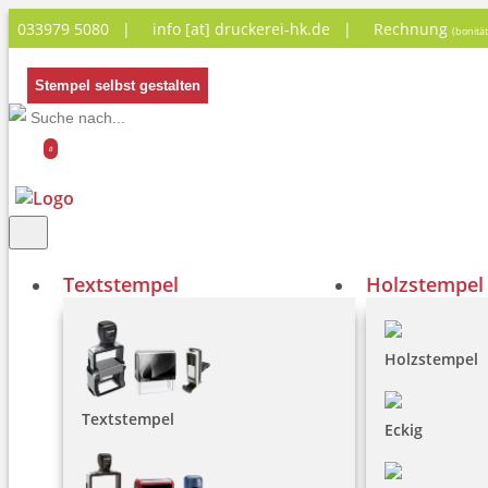
033979 5080 |
info [at] druckerei-hk.de
|
Rechnung
(bonitä
Stempel selbst gestalten
0
Textstempel
Holzstempel
Holzstempel
Textstempel
Eckig