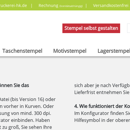
druckerei-hk.de
|
Rechnung
|
Versandkostenfrei
(bonitätsabhängig)
Stempel selbst gestalten
Taschenstempel
Motivstempel
Lagerstempe
können Sie das
sich aber je nach Verfügba
Lieferfrist entnehmen Sie
atei (bis Version 16) oder
ten vorher in Kurven. Oder
4. Wie funktioniert der K
ösung von mind. 300 dpi.
Im Konfigurator finden Sie
rator einbinden. Haben
Hilfesymbol in der obere
t zu groß, Sie sehen Ihre