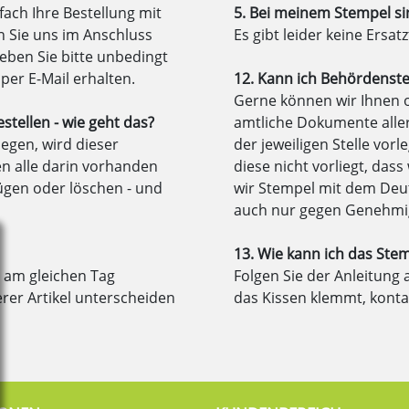
fach Ihre Bestellung mit
5. Bei meinem Stempel si
 Sie uns im Anschluss
Es gibt leider keine Ersa
Geben Sie bitte unbedingt
 per E-Mail erhalten.
12. Kann ich Behördenste
Gerne können wir Ihnen of
tellen - wie geht das?
amtliche Dokumente aller 
egen, wird dieser
der jeweiligen Stelle vor
en alle darin vorhanden
diese nicht vorliegt, das
ügen oder löschen - und
wir Stempel mit dem Deut
auch nur gegen Genehm
13. Wie kann ich das Ste
 am gleichen Tag
Folgen Sie der Anleitung
erer Artikel unterscheiden
das Kissen klemmt, kontak