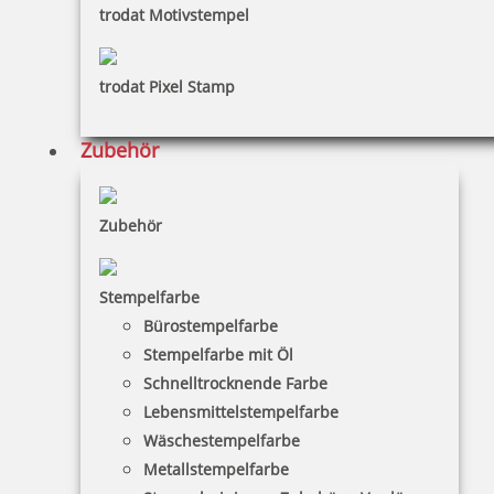
trodat Motivstempel
trodat Pixel Stamp
Stempel mit Abdruck: Die besten Wünsche
Zubehör
13,05 €
Zubehör
inkl. 19 % Mwst.
Jetzt gestalten
Stempelfarbe
Bürostempelfarbe
Stempelfarbe mit Öl
Schnelltrocknende Farbe
Lebensmittelstempelfarbe
Wäschestempelfarbe
Metallstempelfarbe
Motivstempel Initialen