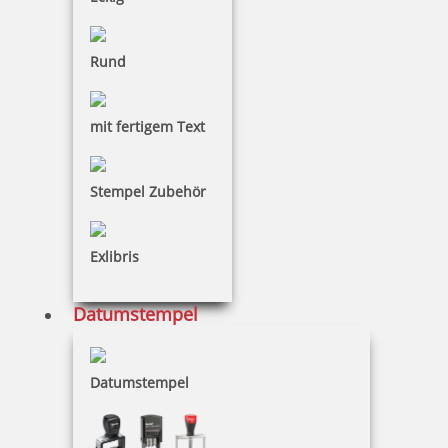
Geocachingstempel
Rund
mit fertigem Text
Glückwunsch-Stempel
Stempel Zubehör
Golfballstempel
Exlibris
Datumstempel
Handmade-Stempel
Datumstempel