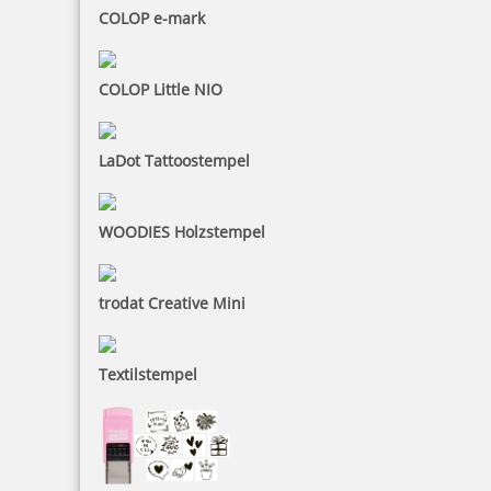
inkl. 19 % Mwst.
COLOP e-mark
Jetzt gestalten
COLOP Little NIO
LaDot Tattoostempel
Hochzeitsstempel mit Namen, Datum und Ranken
WOODIES Holzstempel
trodat Creative Mini
30,95 €
Textilstempel
inkl. 19 % Mwst.
Jetzt gestalten