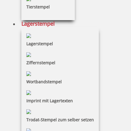
Tierstempel
Lagerstempel
Lagerstempel
Trodat Printy 4612 Textstempel rund Durchm. 11 mm
Ziffernstempel
22,85 €
Wortbandstempel
inkl. 19 % Mwst.
Jetzt gestalten
Imprint mit Lagertexten
Trodat-Stempel zum selber setzen