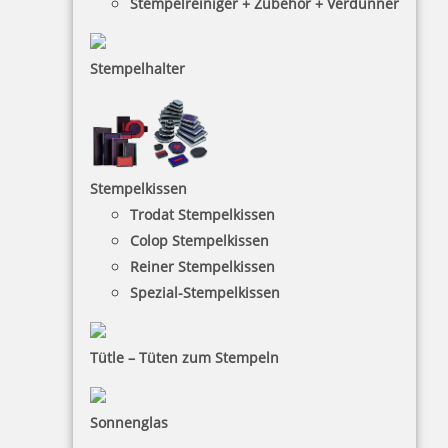
Stempelreiniger + Zubehör + Verdünner
Stempelhalter
30,95 €
inkl. 19 % Mwst.
Jetzt gestalten
Stempelkissen
Trodat Stempelkissen
Colop Stempelkissen
Reiner Stempelkissen
Spezial-Stempelkissen
Trodat Printy 4642 Hochzeitsstempel rund mit Motiv HO - Save
the Date
Tütle – Tüten zum Stempeln
Sonnenglas
44,80 €