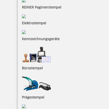
REINER Paginierstempel
28,75 €
Elektrostempel
inkl. 19 % Mwst.
Jetzt gestalten
Kennzeichnungsgeräte
Bürostempel
Colop Printer Stempel mit Tiermotiv
17,90 €
Prägestempel