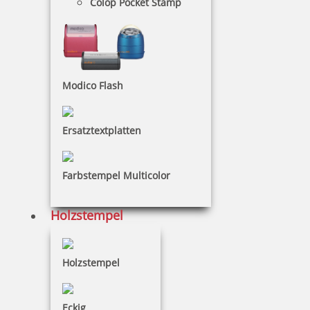
Colop Pocket Stamp
Bonusstempel
Modico Flash
Dekor
Ersatztextplatten
Farbstempel Multicolor
Exlibris-Stempel
Holzstempel
Floral
Holzstempel
Eckig