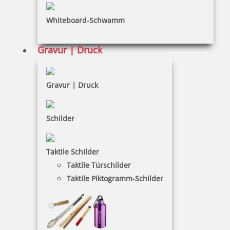
inkl. 19 % Mwst.
Whiteboard-Schwamm
Jetzt gestalten
Gravur | Druck
Gravur | Druck
Modico Golfball Stempel A12
Schilder
Taktile Schilder
Taktile Türschilder
96,70 €
Taktile Piktogramm-Schilder
inkl. 19 % Mwst.
Jetzt gestalten