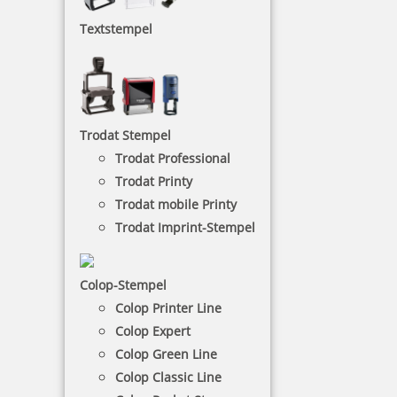
Textstempel
Es gibt eine große Auswahl an Motiven für
verschiedene Anlässe, für die Freizeit oder für
verschiedene Arbeitsbereiche.
NACH WUNSCHSTEMPEL FILTERN
Trodat Stempel
Trodat Professional
Trodat Printy
€-
↑
Trodat mobile Printy
€+
↓
Trodat Imprint-Stempel
Colop-Stempel
MOTIVSTEMPEL - KATEGORIEN
Colop Printer Line
Colop Expert
Colop Green Line
Ausmalstempel
Colop Classic Line