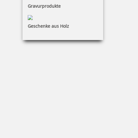
Gravurprodukte
Geschenke aus Holz
Holzstempel Rund 10 mm Durchmesser
13,20 €
inkl. 19 % Mwst.
Jetzt gestalten