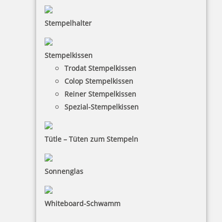
Stempelhalter
HINWEISE
Stempelkissen
FAQ
Trodat Stempelkissen
Colop Stempelkissen
Versandinformationen
Reiner Stempelkissen
Zahlungsbedingungen
Spezial-Stempelkissen
Bestellhinweise
Dateiformate
Tütle – Tüten zum Stempeln
INFORMATIONEN
Sonnenglas
Impressum
Datenschutz
Whiteboard-Schwamm
AGB