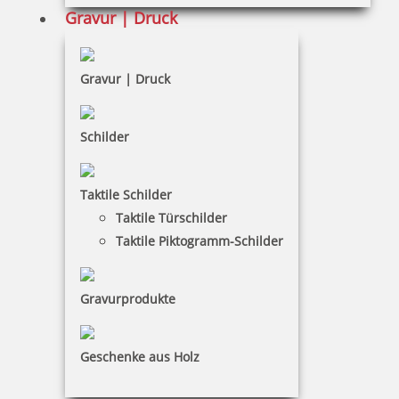
Gravur | Druck
Widerruf
Barrierefreiheit
Gravur | Druck
Vertrag widerrufen
KUNDENBEREICH
Schilder
Mein Konto
Taktile Schilder
Warenkorb
Taktile Türschilder
Taktile Piktogramm-Schilder
Kundenservice
KONTAKT
Gravurprodukte
Stempelboss ist ein Service der DRUCKEREI + WERBUNG,
Hilgenfeldt & Kontny, Inh. Peter Kontny
Geschenke aus Holz
Peter Kontny
Wusterhausener Str. 11|16845 Gartow