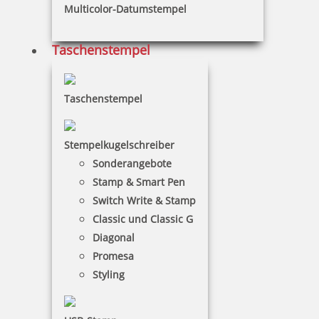
Multicolor-Datumstempel
Taschenstempel
80,25 €
inkl. 19 % Mwst.
Taschenstempel
Bestellen
Stempelkugelschreiber
Sonderangebote
Stamp & Smart Pen
Switch Write & Stamp
Classic und Classic G
Trodat Printy 4822 Textstempel Wortband 25x4 mm
Diagonal
Promesa
Styling
16,30 €