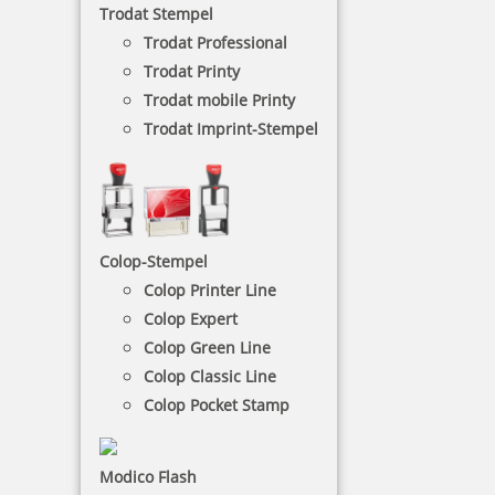
Trodat Stempel
Trodat Professional
NACH WUNSCHSTEMPEL FILTERN
Trodat Printy
Trodat mobile Printy
Trodat Imprint-Stempel
€-
↑
€+
↓
6 Artikel in der Kategorie
Colop-Stempel
Colop Printer Line
Colop Expert
Colop Green Line
Colop Classic Line
Colop Pocket Stamp
Trodat Wortbandstempel 1117 mit Datum 4 mm
Modico Flash