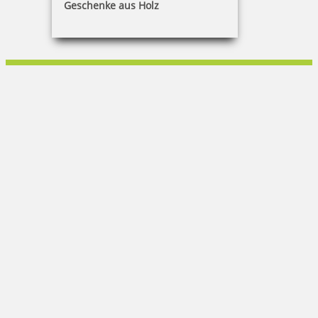
Geschenke aus Holz
Peter Kontny
Wusterhausener Str. 11|16845 Gartow
033979 5080