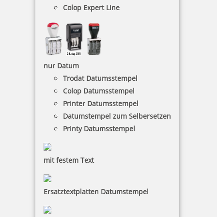
Colop Expert Line
Trodat Professional 5117 4.0 Wortbandstempel mit Datum 47x4
mm
nur Datum
Trodat Datumsstempel
62,30 €
Colop Datumsstempel
Printer Datumsstempel
Datumstempel zum Selbersetzen
inkl. 19 % Mwst.
Bestellen
Printy Datumsstempel
mit festem Text
Ersatztextplatten Datumstempel
Trodat Professional 5117 4.0 Wortbandstempel mit Datum
Französisch