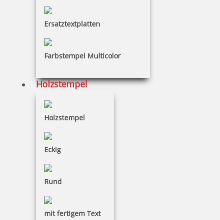
Ersatztextplatten
13,05 €
inkl. 19 % Mwst.
Farbstempel Multicolor
Bestellen
Holzstempel
Holzstempel
Trodat Printy 4817 Datum und Wortband Kontrolliert etc.
Eckig
Rund
20,30 €
mit fertigem Text