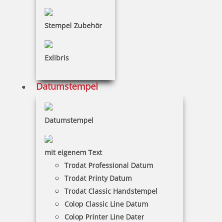
inkl. 19 % Mwst.
Bestellen
Stempel Zubehör
Exlibris
Datumstempel
Trodat Printy 4817/B Dater mit Wortband Montag-Sonntag 49 x
3,8 mm
Datumstempel
20,30 €
mit eigenem Text
Trodat Professional Datum
inkl. 19 % Mwst.
Trodat Printy Datum
Bestellen
Trodat Classic Handstempel
Colop Classic Line Datum
Colop Printer Line Dater