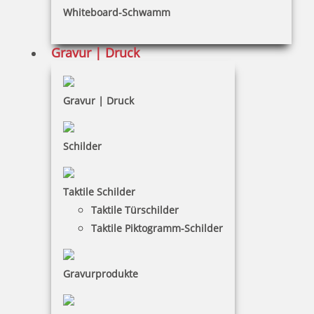
Datenschutz
Whiteboard-Schwamm
AGB
Gravur | Druck
Widerruf
Barrierefreiheit
Gravur | Druck
Vertrag widerrufen
KUNDENBEREICH
Schilder
Mein Konto
Taktile Schilder
Warenkorb
Taktile Türschilder
Taktile Piktogramm-Schilder
Kundenservice
KONTAKT
Gravurprodukte
Stempelboss ist ein Service der DRUCKEREI + WERBUNG,
Hilgenfeldt & Kontny, Inh. Peter Kontny